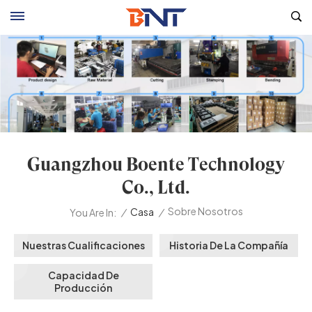
Guangzhou Boente Technology
Co., Ltd.
Sobre Nosotros
/
Casa
/
You Are In:
Nuestras Cualificaciones
Historia De La Compañía
Capacidad De
Producción