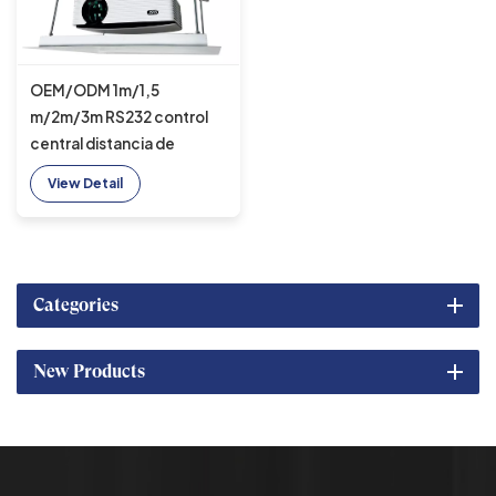
OEM/ODM 1m/1,5
m/2m/3m RS232 control
central distancia de
carrera montaje de
View Detail
proyector motorizado
montaje de techo oculto
elevación de proyector
Categories
New Products