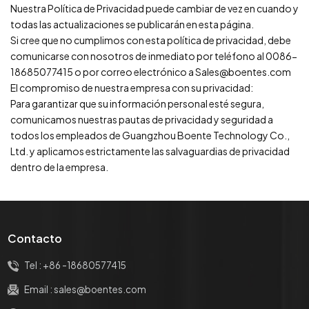
Nuestra Política de Privacidad puede cambiar de vez en cuando y
todas las actualizaciones se publicarán en esta página.
Si cree que no cumplimos con esta política de privacidad, debe
comunicarse con nosotros de inmediato por teléfono al 0086-
18685077415 o por correo electrónico a Sales@boentes.com
El compromiso de nuestra empresa con su privacidad:
Para garantizar que su información personal esté segura,
comunicamos nuestras pautas de privacidad y seguridad a
todos los empleados de Guangzhou Boente Technology Co.,
Ltd. y aplicamos estrictamente las salvaguardias de privacidad
dentro de la empresa.
Contacto
Tel :
+86 -18680577415
Email :
sales@boentes.com