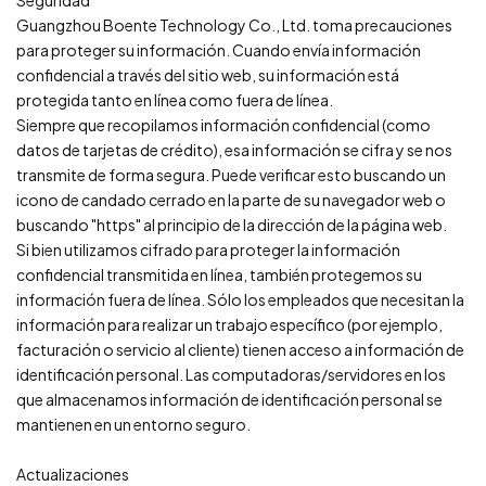
Guangzhou Boente Technology Co., Ltd. toma precauciones
para proteger su información. Cuando envía información
confidencial a través del sitio web, su información está
protegida tanto en línea como fuera de línea.
Siempre que recopilamos información confidencial (como
datos de tarjetas de crédito), esa información se cifra y se nos
transmite de forma segura. Puede verificar esto buscando un
icono de candado cerrado en la parte de su navegador web o
buscando "https" al principio de la dirección de la página web.
Si bien utilizamos cifrado para proteger la información
confidencial transmitida en línea, también protegemos su
información fuera de línea. Sólo los empleados que necesitan la
información para realizar un trabajo específico (por ejemplo,
facturación o servicio al cliente) tienen acceso a información de
identificación personal. Las computadoras/servidores en los
que almacenamos información de identificación personal se
mantienen en un entorno seguro.
Actualizaciones