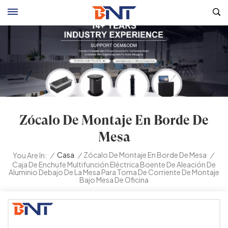
Zócalo De Montaje En Borde De
Mesa
/
Casa
/
Zócalo De Montaje En Borde De Mesa
/
You Are In:
Caja De Enchufe Multifunción Eléctrica Boente De Aleación De
Aluminio Debajo De La Mesa Para Toma De Corriente De Montaje
Bajo Mesa De Oficina