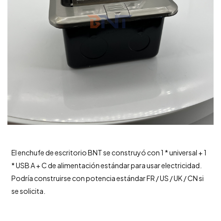
El enchufe de escritorio BNT se construyó con 1 * universal + 1
* USB A + C de alimentación estándar para usar electricidad.
Podría construirse con potencia estándar FR / US / UK / CN si
se solicita.