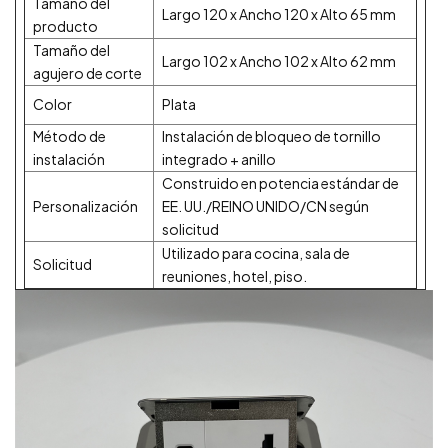
Tamaño del
Largo 120 x Ancho 120 x Alto 65 mm
producto
Tamaño del
Largo 102 x Ancho 102 x Alto 62 mm
agujero de corte
Color
Plata
Método de
Instalación de bloqueo de tornillo
instalación
integrado + anillo
Construido en potencia estándar de
Personalización
EE. UU./REINO UNIDO/CN según
solicitud
Utilizado para cocina, sala de
Solicitud
reuniones, hotel, piso.