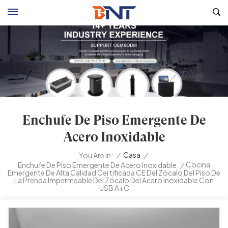
Enchufe De Piso Emergente De
Acero Inoxidable
/
Casa
/
You Are In:
Cocina
Enchufe De Piso Emergente De Acero Inoxidable
/
Emergente De Alta Calidad Certificada CE Del Zócalo Del Piso De
La Prenda Impermeable Del Zócalo Del Acero Inoxidable Con
USB A+C