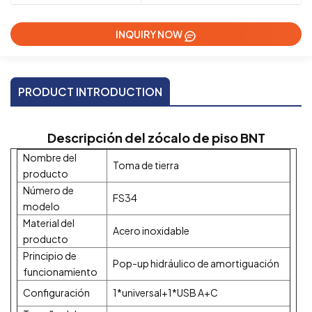
INQUIRY NOW
PRODUCT INTRODUCTION
Descripción del zócalo de piso BNT
Nombre del
Toma de tierra
producto
Número de
FS34
modelo
Material del
Acero inoxidable
producto
Principio de
Pop-up hidráulico de amortiguación
funcionamiento
Configuración
1*universal+1*USB A+C