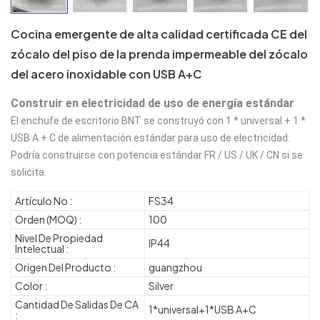
Cocina emergente de alta calidad certificada CE del
zócalo del piso de la prenda impermeable del zócalo
del acero inoxidable con USB A+C
Construir en electricidad de uso de energía estándar
El enchufe de escritorio BNT se construyó con 1 * universal + 1 * 
USB A + C de alimentación estándar para uso de electricidad. 
Podría construirse con potencia estándar FR / US / UK / CN si se 
solicita.
Artículo No :
FS34
Orden (MOQ) :
100
Nivel De Propiedad
IP44
Intelectual :
Origen Del Producto :
guangzhou
Color :
Silver
Cantidad De Salidas De CA
1*universal+1*USB A+C
: