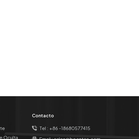
Contacto
te
Tel :
+86 -18680577415
e Oculta
Email :
sales@boentes.com