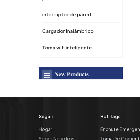
interruptor de pared
Cargador inalámbrico
Toma wifi inteligente
New Products
Toma de corriente
oculta emergente
empotrada de
escritorio OEM/ODM
Seguir
Hot Tags
con puerto USB, toma
de cocina de CA 16A
Panel de toma de
Hogar
Enchufe Emergen
con cargador
corriente de aleación
inalámbrico rápido
Sobre Nosotros
Toma De Corrient
de Zinc para escritorio