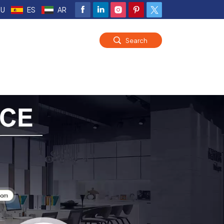
RU
ES
AR
Search