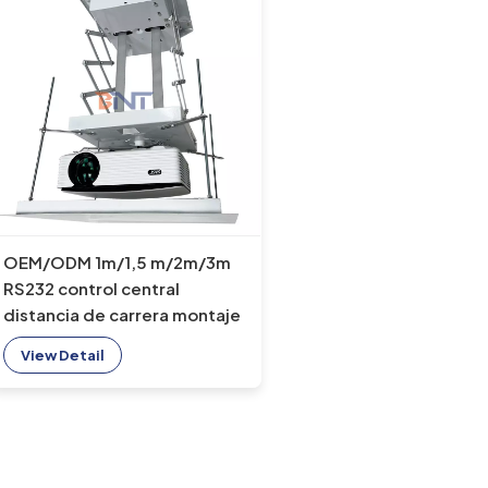
OEM/ODM 1m/1,5 m/2m/3m
RS232 control central
distancia de carrera montaje
de proyector motorizado
View Detail
montaje de techo oculto
elevación de proyector