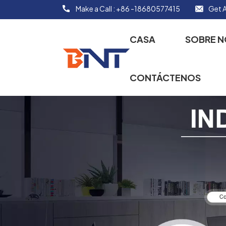
Make a Call :
+86 -18680577415
Get A
CASA
SOBRE 
CONTÁCTENOS