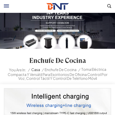
Enchufe De Cocina
Toma Eléctrica
/
Casa
/
Enchufe De Cocina
/
You Are In:
Compacta Y Versátil Para Escritorios De Oficina Control Por
Voz, Control Táctil Y Control De Teléfono Móvil