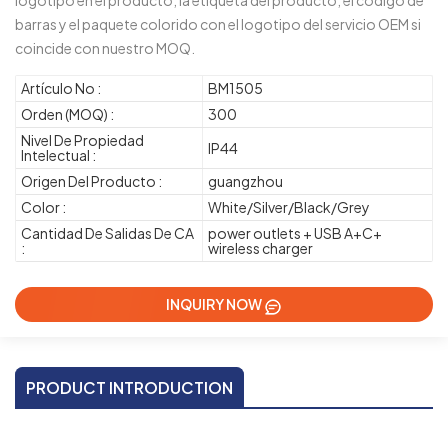
logotipo en el producto, la etiqueta del producto, el código de
barras y el paquete colorido con el logotipo del servicio OEM si
coincide con nuestro MOQ.
Artículo No :
BM1505
Orden (MOQ) :
300
Nivel De Propiedad
IP44
Intelectual :
Origen Del Producto :
guangzhou
Color :
White/Silver/Black/Grey
Cantidad De Salidas De CA
power outlets + USB A+C+
:
wireless charger
INQUIRY NOW
PRODUCT INTRODUCTION