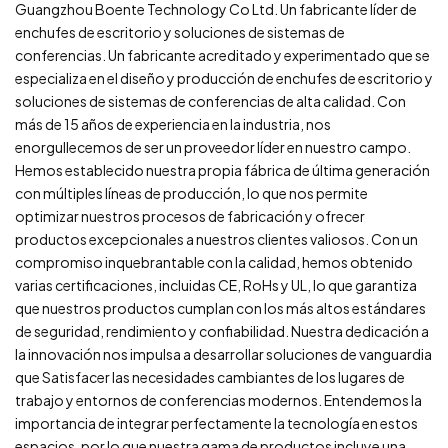
Guangzhou Boente Technology Co Ltd. Un fabricante líder de
enchufes de escritorio y soluciones de sistemas de
conferencias. Un fabricante acreditado y experimentado que se
especializa en el diseño y producción de enchufes de escritorio y
soluciones de sistemas de conferencias de alta calidad. Con
más de 15 años de experiencia en la industria, nos
enorgullecemos de ser un proveedor líder en nuestro campo.
Hemos establecido nuestra propia fábrica de última generación
con múltiples líneas de producción, lo que nos permite
optimizar nuestros procesos de fabricación y ofrecer
productos excepcionales a nuestros clientes valiosos. Con un
compromiso inquebrantable con la calidad, hemos obtenido
varias certificaciones, incluidas CE, RoHs y UL, lo que garantiza
que nuestros productos cumplan con los más altos estándares
de seguridad, rendimiento y confiabilidad. Nuestra dedicación a
la innovación nos impulsa a desarrollar soluciones de vanguardia
que Satisfacer las necesidades cambiantes de los lugares de
trabajo y entornos de conferencias modernos. Entendemos la
importancia de integrar perfectamente la tecnología en estos
espacios, por lo que nuestra gama de productos incluye una