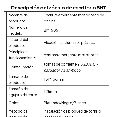
Descripción del zócalo de escritorio BNT
Nombre del
Enchufe emergente motorizado de
producto
cocina
Número de
BM1505
modelo
Material del
Aleación de aluminio+plástico
producto
Principio de
Ventana emergente motorizada
funcionamiento
tomas de corriente +
USB A+C +
Configuración
cargador inalámbrico
Tamaño del
181*136mm
producto
Tamaño del
125mm
agujero de corte
Color
Plateado/Negro/Blanco
Método de
Instalación de bloqueo de tornillo
instalación
integrado + anillo