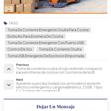
TAGS :
Toma De Corriente Emergente Oculta Para Cocina
Enchufes Para Encimera De Cocina
Toma De Corriente Emergente Con Puerto USB
Control De Voz
Toma De Corriente Oculta
Toma USB Emergente De Escritorio Empotrada
Previous
Toma de corriente oculta círculo redondo compacto
para encimeras de cocina con 3 potencia de la UE
Next
Aumente su productividad con un moderno enchufe
eléctrico emergente y carga inalámbrica, 2 USB, 1 tipo
C y 2 tomas de corriente UE
Dejar Un Mensaje