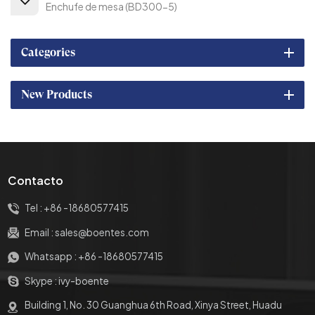
Enchufe de mesa (BD300-5)
Categories
New Products
Contacto
Tel :
+86 -18680577415
Email :
sales@boentes.com
Whatsapp :
+86 -18680577415
Skype :
ivy-boente
Building 1, No. 30 Guanghua 6th Road, Xinya Street, Huadu