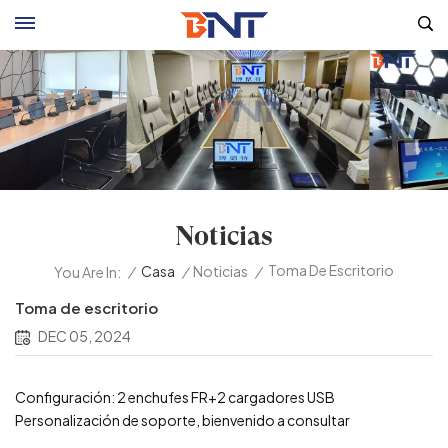
Noticias
Toma De Escritorio
/
Casa
/
Noticias
/
You Are In:
Toma de escritorio
DEC 05, 2024
Configuración: 2 enchufes FR+2 cargadores USB
Personalización de soporte, bienvenido a consultar