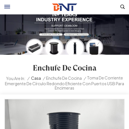
Enchufe De Cocina
Toma De Corriente
/
Casa
/
Enchufe De Cocina
/
You Are In:
Emergente De Círculo Redondo Eficiente Con Puertos USB Para
Encimeras