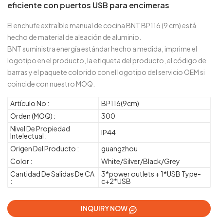
eficiente con puertos USB para encimeras
El enchufe extraíble manual de cocina BNT BP116 (9 cm) está
hecho de material de aleación de aluminio.
BNT suministra energía estándar hecho a medida, imprime el
logotipo en el producto, la etiqueta del producto, el código de
barras y el paquete colorido con el logotipo del servicio OEM si
coincide con nuestro MOQ.
Artículo No :
BP116(9cm)
Orden (MOQ) :
300
Nivel De Propiedad
IP44
Intelectual :
Origen Del Producto :
guangzhou
Color :
White/Silver/Black/Grey
Cantidad De Salidas De CA
3*power outlets + 1*USB Type-
:
c+2*USB
INQUIRY NOW