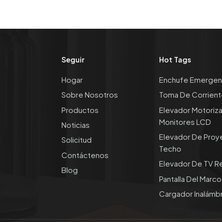
Seguir
Hot Tags
Hogar
Enchufe Emergen
Sobre Nosotros
Toma De Corrient
Productos
Elevador Motoriz
Monitores LCD
Noticias
Elevador De Proy
Solicitud
Techo
Contáctenos
Elevador De TV Re
Blog
Pantalla Del Marc
Cargador Inalámb