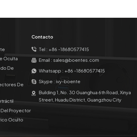
Contacto
te
Tel :
+86 -18680577415
e Oculta
Email :
sales@boentes.com
ado De
Whatsapp :
+86 -18680577415
Skype :
ivy-boente
ectores De
Building 1, No. 30 Guanghua 6th Road, Xinya
Street, Huadu District, Guangzhou City
tráctil
o Del Proyector
rico Oculto