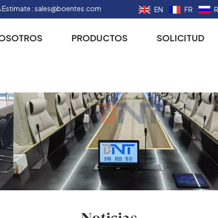
 Estimate :
sales@boentes.com
EN
FR
NOSOTROS
PRODUCTOS
SOLICITUD