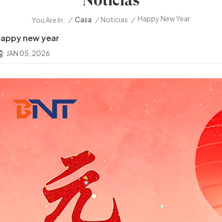
Noticias
Happy New Year
/
Casa
/
Noticias
/
You Are In:
appy new year
JAN 05, 2026