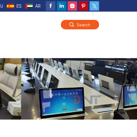
RU
ES
AR
Search