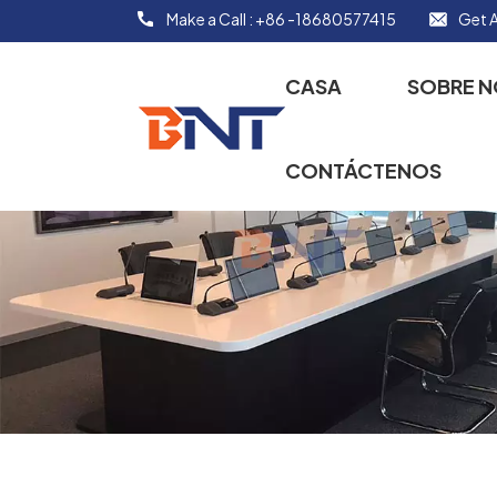
Make a Call :
+86 -18680577415
Get A
CASA
SOBRE 
CONTÁCTENOS