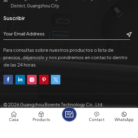
District, Guangzhou City
Suscribir
Para consultas sobre nuestros productos o lista de
precios, déjenoslo y nos pondremos en contacto dentro
de las 24 horas.
© 2026 Guangzhou Boente Technology Co., Ltd..
XML
|
Política De Privacidad
|
IPv6 Network Supported
Friendly Links :
PRO1 Adapters
Casa
Products
Contact
WhatsApp