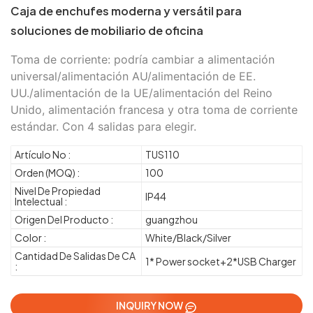
Caja de enchufes moderna y versátil para
soluciones de mobiliario de oficina
Toma de corriente: podría cambiar a alimentación
universal/alimentación AU/alimentación de EE.
UU./alimentación de la UE/alimentación del Reino
Unido, alimentación francesa y otra toma de corriente
estándar. Con 4 salidas para elegir.
Artículo No :
TUS110
Orden (MOQ) :
100
Nivel De Propiedad
IP44
Intelectual :
Origen Del Producto :
guangzhou
Color :
White/Black/Silver
Cantidad De Salidas De CA
1* Power socket+2*USB Charger
:
INQUIRY NOW