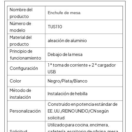
Nombre del
Enchufe de mesa
producto
Número de
TUS110
modelo
Material del
aleación de aluminio
producto
Principio de
Debajo de la mesa
funcionamiento
1 * toma de corriente + 2 * cargador
Configuración
USB
Color
Negro/Plata/Blanco
Método de
Instalación de hebilla
instalación
Construido en potencia estándar de
Personalización
EE. UU./REINO UNIDO/CN según
solicitud
Utilizado para cocina, encimera,
Solicitud
cafetería, escritorio de oficina, mesa