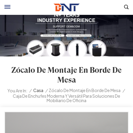
Zócalo De Montaje En Borde De
Mesa
/
Casa
/
Zócalo De Montaje En Borde De Mesa
/
You Are In:
Caja De Enchufes Moderna Y Versátil Para Soluciones De
Mobiliario De Oficina