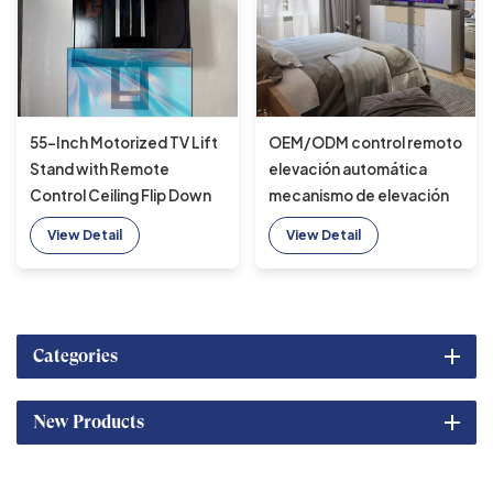
55-Inch Motorized TV Lift
OEM/ODM control remoto
Stand with Remote
elevación automática
Control Ceiling Flip Down
mecanismo de elevación
TV Bracket with Functions
de TV de 32 a 70 pulgadas
View Detail
View Detail
of Drop Down and
control motorizado con
Rotation
cable para gabinete de
elevación de TV
inteligente
Categories
New Products