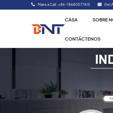
Make a Call :
+86 -18680577415
Get A
CASA
SOBRE 
CONTÁCTENOS