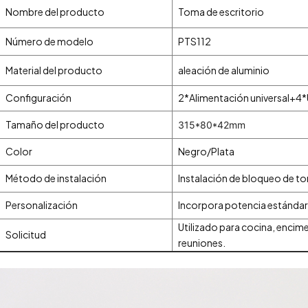
Nombre del producto
Toma de escritorio
Número de modelo
PTS112
Material del producto
aleación de aluminio
Configuración
2*Alimentación universal+4
Tamaño del producto
315*80*42mm
Color
Negro/Plata
Método de instalación
Instalación de bloqueo de tor
Personalización
Incorpora potencia estándar
Utilizado para cocina, encime
Solicitud
reuniones.