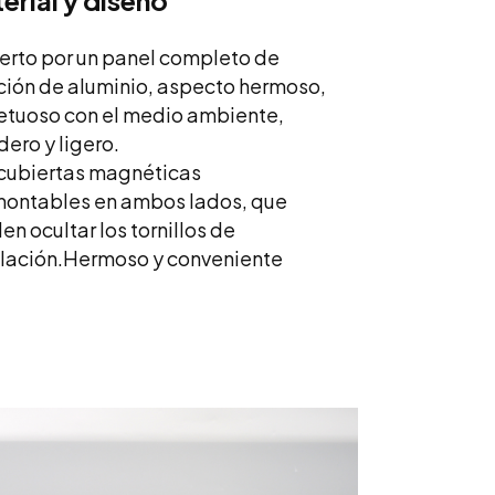
erial y diseño
erto por un panel completo de
ción de aluminio, aspecto hermoso,
etuoso con el medio ambiente,
ero y ligero.
cubiertas magnéticas
ontables en ambos lados, que
n ocultar los tornillos de
lación.
Hermoso y conveniente