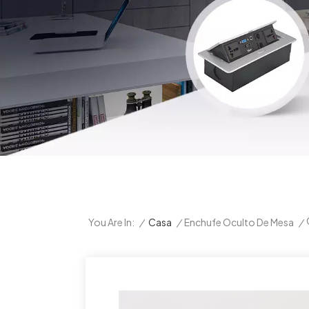
/
Casa
/
Enchufe Oculto De Mesa
/
You Are In: