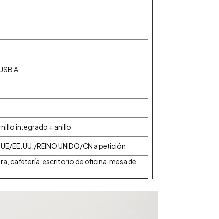
*USB A
nillo integrado + anillo
 UE/EE. UU./REINO UNIDO/CN a petición
ra, cafetería, escritorio de oficina, mesa de