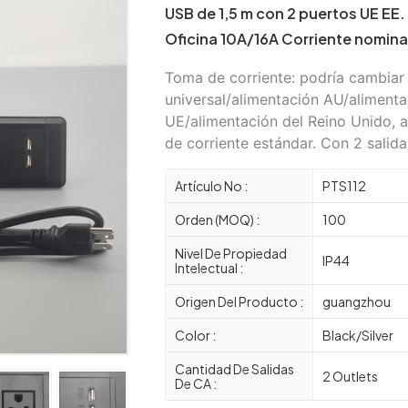
USB de 1,5 m con 2 puertos UE EE
Oficina 10A/16A Corriente nomina
Toma de corriente: podría cambiar
universal/alimentación AU/alimenta
UE/alimentación del Reino Unido, a
de corriente estándar. Con 2 salidas
Artículo No :
PTS112
Orden (MOQ) :
100
Nivel De Propiedad
IP44
Intelectual :
Origen Del Producto :
guangzhou
Color :
Black/Silver
Cantidad De Salidas
2 Outlets
De CA :