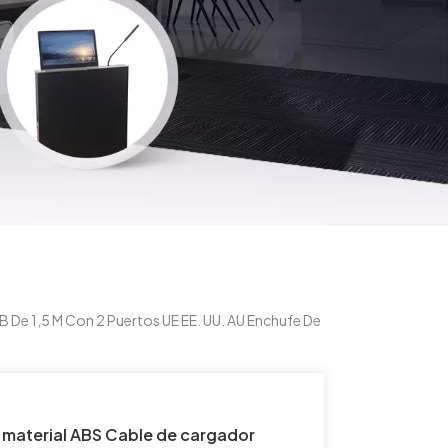
De 1,5 M Con 2 Puertos UE EE. UU. AU Enchufe De
material ABS Cable de cargador