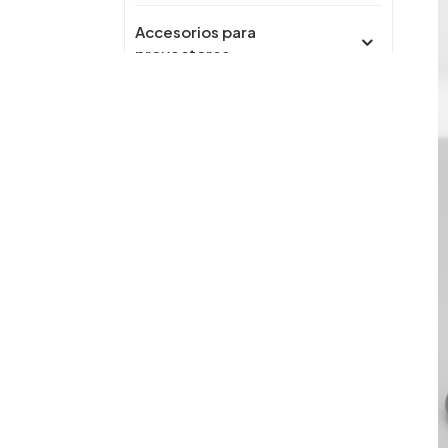
Accesorios para
proyectores
Carro de soporte para TV
móvil
Accesorios para herrajes
para muebles
interruptor de pared
Cargador inalámbrico
Toma wifi inteligente