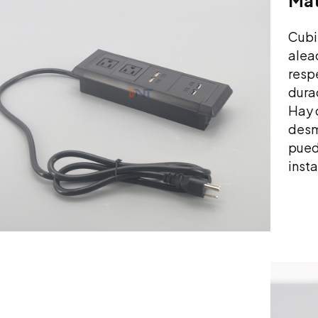
Mat
Cubi
alea
resp
durad
Hay 
desm
puede
insta