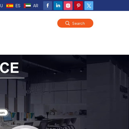
RU
ES
AR
Search