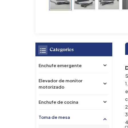
Categories
Enchufe emergente
D
S
Elevador de monitor
1
motorizado
e
c
Enchufe de cocina
2
3
Toma de mesa
4