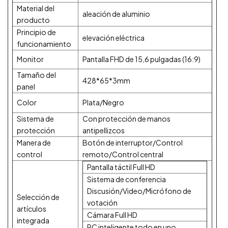
Material del
aleación de aluminio
producto
Principio de
elevación eléctrica
funcionamiento
Monitor
Pantalla FHD de 15,6 pulgadas (16:9)
Tamaño del
428*65*3mm
panel
Color
Plata/Negro
Sistema de
Con protección de manos
protección
antipellizcos
Manera de
Botón de interruptor/Control
control
remoto/Control central
Pantalla táctil Full HD
Sistema de conferencia
Discusión/Video/Micrófono de
Selección de
votación
artículos
Cámara Full HD
integrada
PC inteligente todo en uno