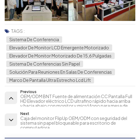
TAGS :
Sistema De Conferencia
Elevador De Monitor LCD Emergente Motorizado
Elevador De Monitor Motorizado De 15,6 Pulgadas
Sistema De Conferencias Sin Papel
Solución Para Reuniones En Salas De Conferencias
Marco De Pantalla Ultra Estrecho Lcd Lift
Previous
OEM/ODM BNT Fuente de alimentación CC Pantalla Full
HD Elevador eléctrico LCD ultrafino rápido hacia arriba
y hacia abajo con monitor y micrófono para mesa de
conferencias
Next
Caja del monitor FlipUp OEM/ODM con seguridad del
sistema sin papel bloqueable para escritorio de
computadora