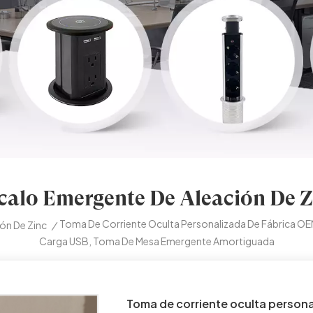
calo Emergente De Aleación De Z
Toma De Corriente Oculta Personalizada De Fábrica 
ón De Zinc
/
Carga USB, Toma De Mesa Emergente Amortiguada
Toma de corriente oculta person