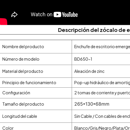
Descripción del zócalo de e
Nombre del producto
Enchufe de escritorio emerg
Número de modelo
BD650-1
Material del producto
Aleación de zinc
Principio de funcionamiento
Pop-up hidráulico de amorti
Configuración
2 tomas de corriente y puer
265*130*68mm
Tamaño del producto
Longitud del cable
Sin Cable / Con cables de en
Color
Blanco/Gris/Negro/Plata/O