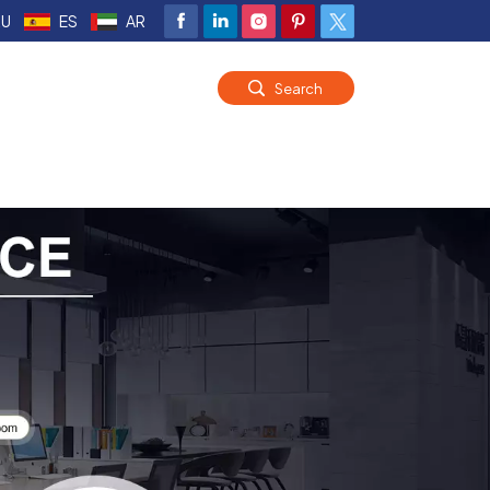
RU
ES
AR
Search