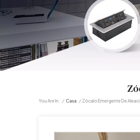
Zó
/
Casa
/
Zócalo Emergente De Aleaci
You Are In: