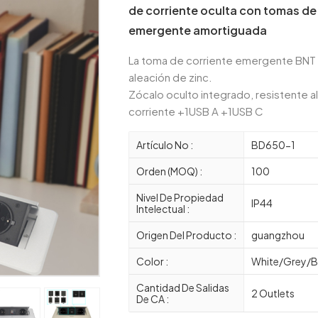
de corriente oculta con tomas d
emergente amortiguada
La toma de corriente emergente BNT 
aleación de zinc.
Zócalo oculto integrado, resistente a
corriente +1USB A +1USB C
Artículo No :
BD650-1
Orden (MOQ) :
100
Nivel De Propiedad
IP44
Intelectual :
Origen Del Producto :
guangzhou
Color :
White/Grey/Bl
Cantidad De Salidas
2 Outlets
De CA :