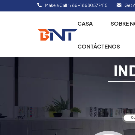
Make a Call :
+86 -18680577415
Get A
CASA
SOBRE 
CONTÁCTENOS