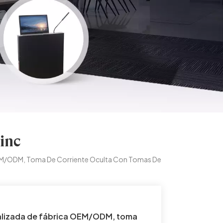
inc
OEM/ODM, Toma De Corriente Oculta Con Tomas De
alizada de fábrica OEM/ODM, toma