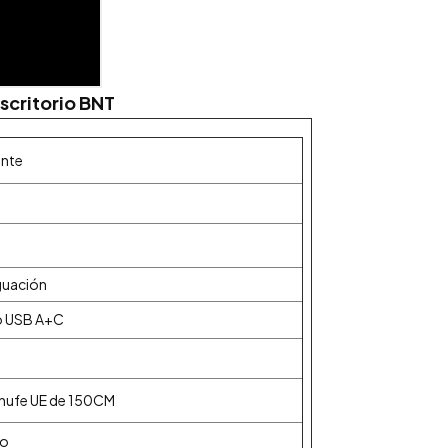
scritorio BNT
ente
guación
to USB A+C
chufe UE de 150CM
ro