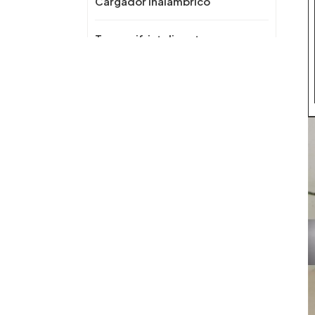
Cargador inalámbrico
Toma wifi inteligente
New Products
Toma de corriente
oculta emergente
empotrada de
escritorio OEM/ODM
con puerto USB, toma
de cocina de CA 16A
Panel de toma de
con cargador
corriente de aleación
inalámbrico rápido
de Zinc para escritorio
para oficina
Universal OEM/ODM,
toma de corriente para
mesa de conferencias
OEM/ODM, toma de
emergente Manual
corriente oculta para
multifuncional con