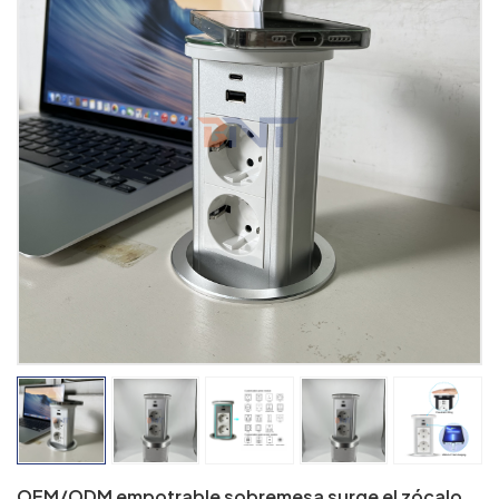
OEM/ODM empotrable sobremesa surge el zócalo