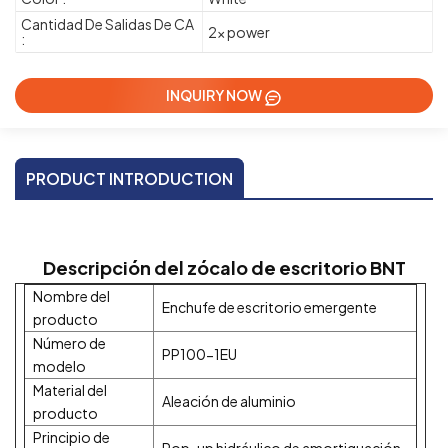
Cantidad De Salidas De CA
2x power
:
INQUIRY NOW
PRODUCT INTRODUCTION
Descripción del zócalo de escritorio BNT
Nombre del
Enchufe de escritorio emergente
producto
Número de
PP100-1EU
modelo
Material del
Aleación de aluminio
producto
Principio de
Pop-up hidráulico de amortiguación