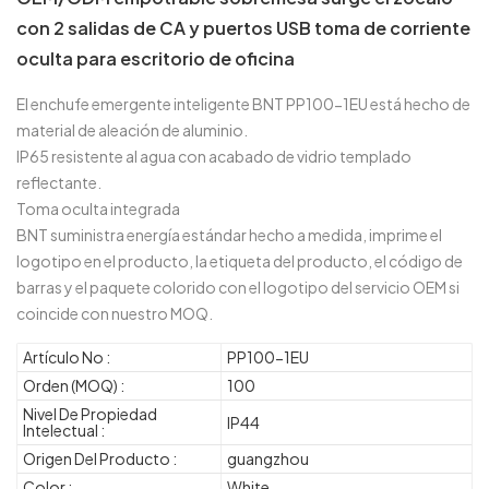
con 2 salidas de CA y puertos USB toma de corriente
oculta para escritorio de oficina
El enchufe emergente inteligente BNT PP100-1EU está hecho de
material de aleación de aluminio.
IP65 resistente al agua con acabado de vidrio templado
reflectante.
Toma oculta integrada
BNT suministra energía estándar hecho a medida, imprime el
logotipo en el producto, la etiqueta del producto, el código de
barras y el paquete colorido con el logotipo del servicio OEM si
coincide con nuestro MOQ.
Artículo No :
PP100-1EU
Orden (MOQ) :
100
Nivel De Propiedad
IP44
Intelectual :
Origen Del Producto :
guangzhou
Color :
White