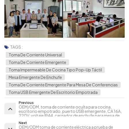
TAGS :
Toma De Corriente Universal
Toma De Corriente Emergente
Toma Impermeable De Cocina Tipo Pop-Up Táctil
Mesa Emergente De Enchufe
Toma De Corriente Emergente Para Mesa De Conferencias
Toma USB Emergente De Escritorio Empotrada
Previous
OEM/ODM, toma de corriente oculta para cocina,
escritorio empotrado, puerto USB emergente, CA 16A,
220V, voltaje IP44, cargador de enchufe para mesa de
conferencias
Next
OEM/ODM toma de corriente eléctrica a prueba de