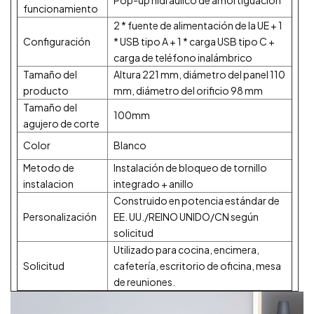
funcionamiento
2 * fuente de alimentación de la UE + 1
Configuración
* USB tipo A + 1 * carga USB tipo C +
carga de teléfono inalámbrico
Tamaño del
Altura 221 mm, diámetro del panel 110
producto
mm, diámetro del orificio 98 mm
Tamaño del
100mm
agujero de corte
Color
Blanco
Metodo de
Instalación de bloqueo de tornillo
instalacion
integrado + anillo
Construido en potencia estándar de
Personalización
EE. UU./REINO UNIDO/CN según
solicitud
Utilizado para cocina, encimera,
Solicitud
cafetería, escritorio de oficina, mesa
de reuniones.