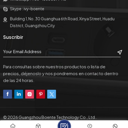
logotipo en el producto, la
logotipo en el producto, la
etiqueta del producto, el
etiqueta del producto, el
Skype :
ivy-boente
código de barras y el
código de barras y el
Building 1, No. 30 Guanghua 6th Road, Xinya Street, Huadu
paquete colorido con el
paquete colorido con el
logotipo del servicio OEM
logotipo del servicio OEM
District, Guangzhou City
si coincide con nuestro
si coincide con nuestro
Suscribir
MOQ.
MOQ.
Para consultas sobre nuestros productos o lista de
precios, déjenoslo y nos pondremos en contacto dentro
de las 24 horas.
© 2026 Guangzhou Boente Technology Co., Ltd..
XML
|
Política De Privacidad
|
IPv6 Network Supported