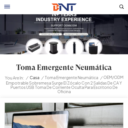
Toma Emergente Neumática
OEM/ODM
/
Casa
/
Toma Emergente Neumática
/
You Are In:
Empotrable Sobremesa Surge El Zócalo Con 2 Salidas De CA Y
Puertos USB Toma De Corriente Oculta Para Escritorio De
Oficina