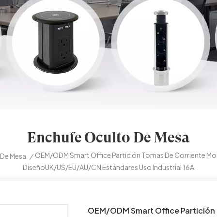
Enchufe Oculto De Mesa
OEM/ODM Smart Office Partición Tomas De Corriente Mon
 De Mesa
/
DiseñoUK/US/EU/AU/CN Estándares Uso Industrial 16A
OEM/ODM Smart Office Partición 