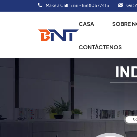
Make a Call :
+86 -18680577415
Get A
CASA
SOBRE 
CONTÁCTENOS