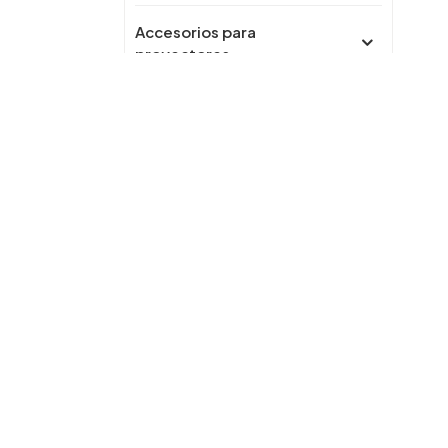
Accesorios para
proyectores
Carro de soporte para TV
móvil
Accesorios para herrajes
para muebles
interruptor de pared
Cargador inalámbrico
Toma wifi inteligente