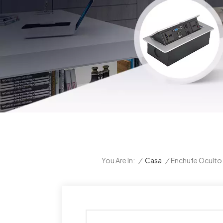
/
Casa
/
Enchufe Oculto
You Are In: