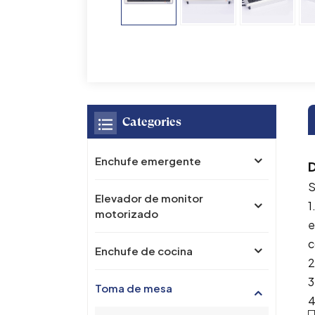
Categories
Enchufe emergente
D
S
Elevador de monitor
1
motorizado
e
c
Enchufe de cocina
2
3
Toma de mesa
4