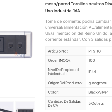
mesa/pared Tornillos ocultos D
Uso industrial 16A
Toma de corriente: podría cambiar
universal/alimentación AU/alimenta
UE/alimentación del Reino Unido, a
corriente estándar. Con 3 salidas pa
Artículo No :
PTS110
Orden (MOQ) :
100
Nivel De Propiedad
IP44
Intelectual :
Origen Del Producto :
guangzhou
Color :
Black/Silver
Cantidad De Salidas
3 Outlets
De CA :