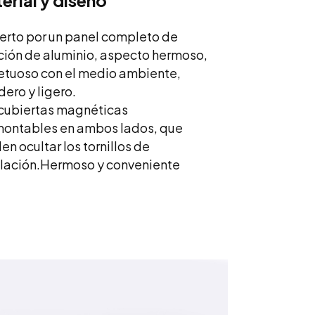
erial y diseño
erto por un panel completo de
ción de aluminio, aspecto hermoso,
etuoso con el medio ambiente,
ero y ligero.
cubiertas magnéticas
ontables en ambos lados, que
n ocultar los tornillos de
lación.
Hermoso y conveniente