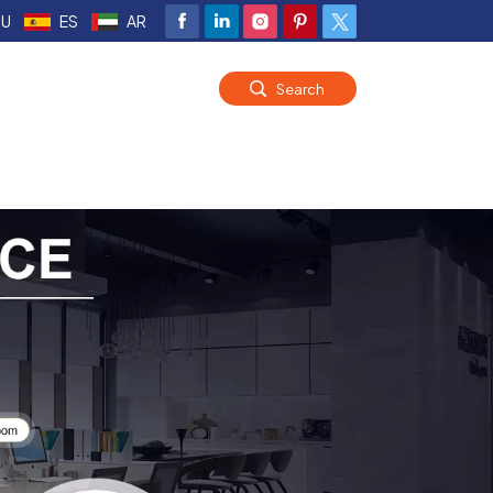
RU
ES
AR
Search