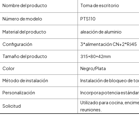
Nombre del producto
Toma de escritorio
Número de modelo
PTS110
Material del producto
aleación de aluminio
Configuración
3*alimentación CN+2*RJ45
Tamaño del producto
315*80*42mm
Color
Negro/Plata
Método de instalación
Instalación de bloqueo de tor
Personalización
Incorpora potencia estándar
Utilizado para cocina, encime
Solicitud
reuniones.