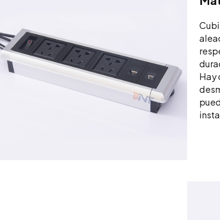
Mat
Cubi
alea
resp
durad
Hay 
desm
puede
insta