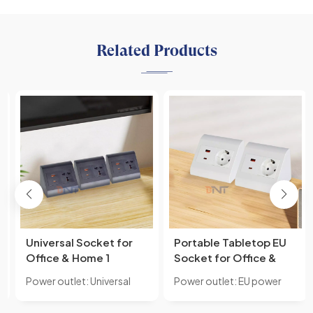
Related Products
Universal Socket for
Portable Tabletop EU
Office & Home 1
Socket for Office &
Outlets Tabletop
Home IP44 with USB
Power outlet: Universal
Power outlet: EU power
Power Socket with
A+C Output Ports for
power outlets +USB A+C
outlets +USB A+C
USB A+C Outlets IP44
Multiple Devices