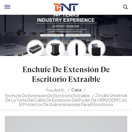
Enchufe De Extensión De
Escritorio Extraíble
/
Casa
/
You Are In:
Zócalo Universal
Enchufe De Extensión De Escritorio Extraíble
/
De La Torre Del Cable De Extensión Del Poder De OEM/ODM Con
El Protector De Sobretensiones Para El Escritorio