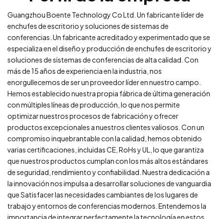
Guangzhou Boente Technology Co Ltd. Un fabricante líder de
enchufes de escritorio y soluciones de sistemas de
conferencias. Un fabricante acreditado y experimentado que se
especializa en el diseño y producción de enchufes de escritorio y
soluciones de sistemas de conferencias de alta calidad. Con
más de 15 años de experiencia en la industria, nos
enorgullecemos de ser un proveedor líder en nuestro campo.
Hemos establecido nuestra propia fábrica de última generación
con múltiples líneas de producción, lo que nos permite
optimizar nuestros procesos de fabricación y ofrecer
productos excepcionales a nuestros clientes valiosos. Con un
compromiso inquebrantable con la calidad, hemos obtenido
varias certificaciones, incluidas CE, RoHs y UL, lo que garantiza
que nuestros productos cumplan con los más altos estándares
de seguridad, rendimiento y confiabilidad. Nuestra dedicación a
la innovación nos impulsa a desarrollar soluciones de vanguardia
que Satisfacer las necesidades cambiantes de los lugares de
trabajo y entornos de conferencias modernos. Entendemos la
importancia de integrar perfectamente la tecnología en estos