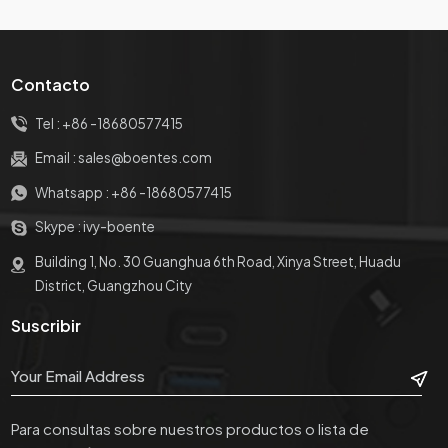
for Multiple Devices
Contacto
Tel :
+86 -18680577415
Email :
sales@boentes.com
Whatsapp :
+86 -18680577415
Skype :
ivy-boente
Building 1, No. 30 Guanghua 6th Road, Xinya Street, Huadu
District, Guangzhou City
Suscribir
Para consultas sobre nuestros productos o lista de