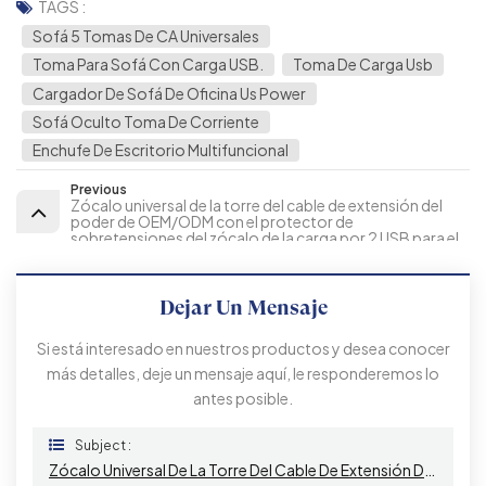
TAGS :
Sofá 5 Tomas De CA Universales
Toma Para Sofá Con Carga USB.
Toma De Carga Usb
Cargador De Sofá De Oficina Us Power
Sofá Oculto Toma De Corriente
Enchufe De Escritorio Multifuncional
Previous
Zócalo universal de la torre del cable de extensión del
poder de OEM/ODM con el protector de
sobretensiones del zócalo de la carga por 2 USB para el
escritorio
Dejar Un Mensaje
Si está interesado en nuestros productos y desea conocer
más detalles, deje un mensaje aquí, le responderemos lo
antes posible.
Subject :
Zócalo Universal De La Torre Del Cable De Extensión Del Poder De OEM/ODM Con El Protector De Sobretensiones Para El Escritorio