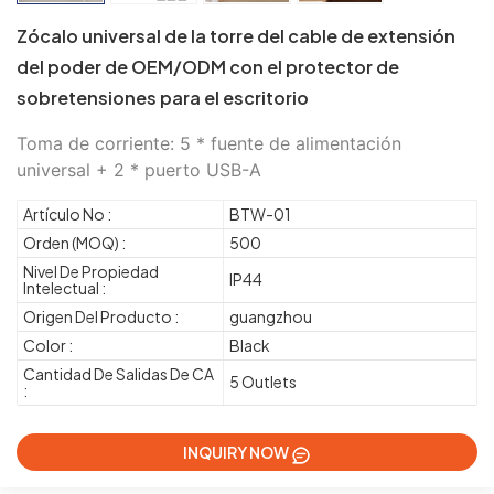
Zócalo universal de la torre del cable de extensión
del poder de OEM/ODM con el protector de
sobretensiones para el escritorio
Toma de corriente: 5 * fuente de alimentación
universal + 2 * puerto USB-A
Artículo No :
BTW-01
Orden (MOQ) :
500
Nivel De Propiedad
IP44
Intelectual :
Origen Del Producto :
guangzhou
Color :
Black
Cantidad De Salidas De CA
5 Outlets
:
INQUIRY NOW