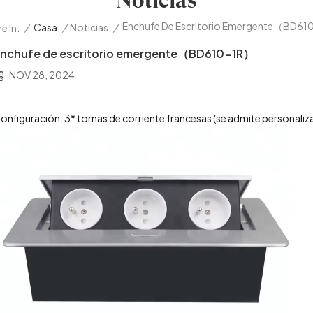
Noticias
Enchufe De Escritorio Emergente（BD6
/
Casa
/
Noticias
/
e In:
nchufe de escritorio emergente（BD610-1R）
NOV 28, 2024
onfiguración: 3* tomas de corriente francesas (se admite personaliz