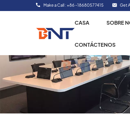
Make a Call :
+86 -18680577415
Get A
CASA
SOBRE 
CONTÁCTENOS