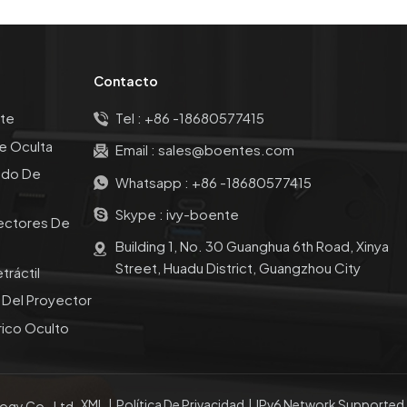
Contacto
te
Tel :
+86 -18680577415
e Oculta
Email :
sales@boentes.com
ado De
Whatsapp :
+86 -18680577415
Skype :
ivy-boente
ectores De
Building 1, No. 30 Guanghua 6th Road, Xinya
Street, Huadu District, Guangzhou City
tráctil
o Del Proyector
rico Oculto
XML
|
Política De Privacidad
|
IPv6 Network Supported
gy Co., Ltd..