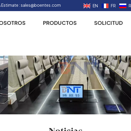
 Estimate :
sales@boentes.com
EN
FR
NOSOTROS
PRODUCTOS
SOLICITUD