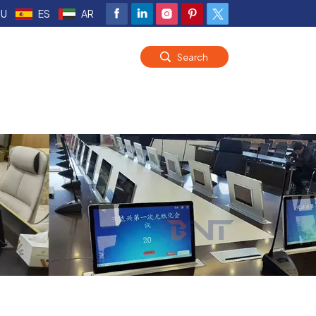
RU
ES
AR
Search