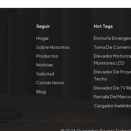
Toma de corriente
oculta emergente
empotrada de
escritorio OEM/ODM
Seguir
Hot Tags
con puerto USB, toma
de cocina de CA 16A
Panel de toma de
Hogar
Enchufe Emergen
con cargador
corriente de aleación
inalámbrico rápido
Sobre Nosotros
Toma De Corrient
de Zinc para escritorio
para oficina
Universal OEM/ODM,
Productos
Elevador Motoriz
toma de corriente para
Monitores LCD
Noticias
mesa de conferencias
OEM/ODM, toma de
emergente Manual
Elevador De Proy
Solicitud
corriente oculta para
multifuncional con
Techo
cocina, escritorio
HDMl
Contáctenos
empotrado,
Elevador De TV Re
Blog
emergente, puerto USB,
Pantalla Del Marc
CA 16A, 220V, voltaje,
La cocina de OEM/ODM
nivel IP44 para uso en
Cargador Inalámb
oculta los zócalos de
oficina
poder emergentes
neumáticos con el
puerto USB y el
cargador inalámbrico
© 2026 Guangzhou Boente Technolo