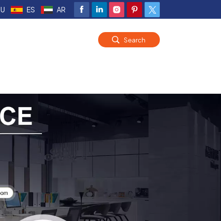
RU
ES
AR
Search