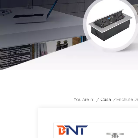
/
Casa
/
Enchufe D
You Are In: