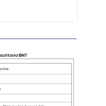
scritorio BNT
cocina
o