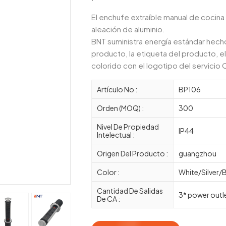
El enchufe extraíble manual de cocin
aleación de aluminio.
BNT suministra energía estándar hecho
producto, la etiqueta del producto, e
colorido con el logotipo del servici
Artículo No :
BP106
Orden (MOQ) :
300
Nivel De Propiedad
IP44
Intelectual :
Origen Del Producto :
guangzhou
Color :
White/Silver/
Cantidad De Salidas
3* power out
De CA :