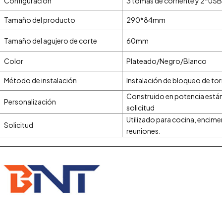
Configuración
3 tomas de corriente y 2*USB
Tamaño del producto
290*84mm
Tamaño del agujero de corte
60mm
Color
Plateado/Negro/Blanco
Método de instalación
Instalación de bloqueo de torn
Construido en potencia está
Personalización
solicitud
Utilizado para cocina, encimer
Solicitud
reuniones.