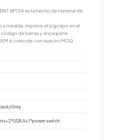
a BNT BP106 está hecho de material de
 a medida, imprime el logotipo en el
l código de barras y el paquete
o OEM si coincide con nuestro MOQ.
Black/Grey
lets+2*USB A+1*power switch