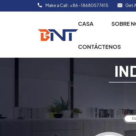
Make a Call :
+86 -18680577415
Get A
CASA
SOBRE 
CONTÁCTENOS