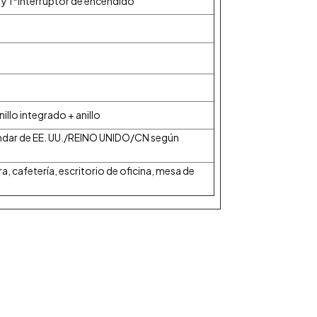
 y 1*interruptor de encendido
illo integrado + anillo
ndar de EE. UU./REINO UNIDO/CN según
a, cafetería, escritorio de oficina, mesa de