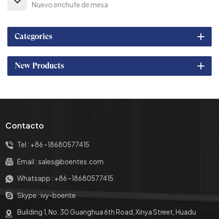
Nuevo enchufe de mesa
Categories
New Products
Contacto
Tel :
+86 -18680577415
Email :
sales@boentes.com
Whatsapp :
+86 -18680577415
Skype :
ivy-boente
Building 1, No. 30 Guanghua 6th Road, Xinya Street, Huadu