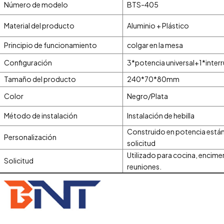
Número de modelo
BTS-405
Material del producto
Aluminio + Plástico
Principio de funcionamiento
colgar en la mesa
Configuración
3*potencia universal+1*inter
Tamaño del producto
240*70*80mm
Color
Negro/Plata
Método de instalación
Instalación de hebilla
Construido en potencia está
Personalización
solicitud
Utilizado para cocina, encimer
Solicitud
reuniones.