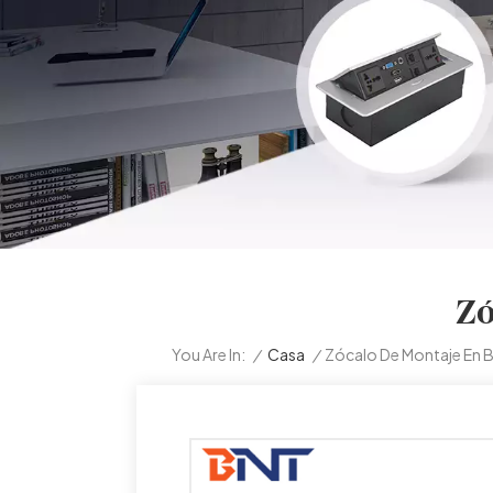
Zó
/
Casa
/
Zócalo De Montaje En 
You Are In: