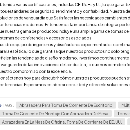
btenido varias certificaciones, incluidas CE, RoHs y UL, lo que gara
ltos estándares de seguridad, rendimiento y confiabilidad. Nuestra de
oluciones de vanguardia que Satisfacer las necesidades cambiantes de
onferencias modernos. Entendemos la importancia de integrar perfec
ue nuestra gama de productos incluye una amplia gama de tomas de c
istemas de conferencias y accesorios asociados.
uestro equipo de ingenieros y diseñadores experimentados combina 
ara la estética, lo que garantiza que nuestros productos no solo ten
eflejen las tendencias de diseño moderno. Invertimos continuamente 
a vanguardia de las innovaciones de la industria, lo que nos permite 
uestro compromiso con la excelencia.
ontáctenos hoy para descubrir cómo nuestros productos pueden tra
onferencias. Esperamos colaborar con usted y ofrecerle soluciones 
Abrazadera Para Toma De Corriente De Escritorio
Múlt
TAGS :
Toma De Corriente De Montaje Con Abrazadera De Mesa
Tomas 
Abrazadera En La Mesa De Oficina, Toma De Corriente De EE. UU.