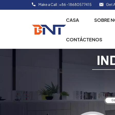
Make a Call :
+86 -18680577415
Get A
CASA
SOBRE 
CONTÁCTENOS