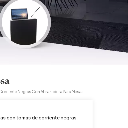
esa
Corriente Negras Con Abrazadera Para Mesas
ias con tomas de corriente negras