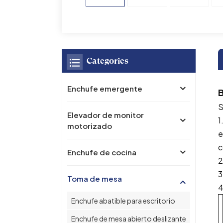
Categories
Enchufe emergente
S
Elevador de monitor
1
motorizado
e
c
Enchufe de cocina
2
3
Toma de mesa
4
Enchufe abatible para escritorio
Enchufe de mesa abierto deslizante