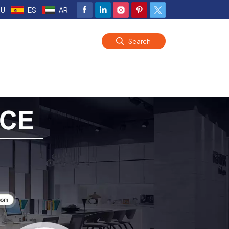
RU
ES
AR
Search