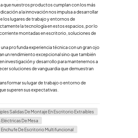
ntiza que nuestros productos cumplan con los más
dicación a la innovación nos impulsa a desarrollar
 los lugares de trabajo y entornos de
tamente la tecnología en estos espacios, por lo
orriente montadas en escritorio, soluciones de
una profunda experiencia técnica con un gran ojo
gan un rendimiento excepcional sino que también
en investigación y desarrollo para mantenernos a
ofrecer soluciones de vanguardia que demuestran
nsformar su lugar de trabajo o entorno de
que superen sus expectativas.
iples Salidas De Montaje En Escritorio Extraíbles
Eléctricas De Mesa
Enchufe De Escritorio Multifuncional