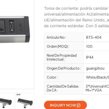
Toma de corriente: podría cambiar
universal/alimentación AU/alimenta
UE/alimentación del Reino Unido, a
de corriente estándar. Con 3 salidas
Artículo No :
BTS-404
Orden (MOQ) :
100
Nivel De Propiedad
IP44
Intelectual :
Origen Del Producto :
guangzhou
Color :
White/Black/S
Cantidad De Salidas
3*Universal A
De CA :
MI+1*VGA
INQUIRY NOW