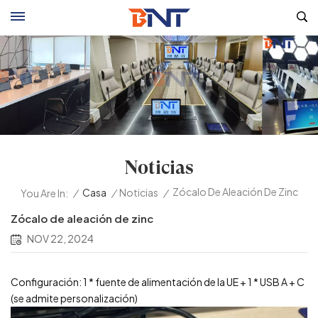
Noticias
Zócalo De Aleación De Zinc
/
Casa
/
Noticias
/
You Are In:
Zócalo de aleación de zinc
NOV 22, 2024
Configuración: 1 * fuente de alimentación de la UE + 1 * USB A + C
(se admite personalización)