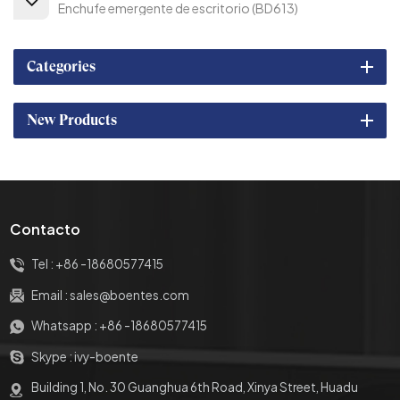
Enchufe emergente de escritorio (BD613)
Categories
New Products
Contacto
Tel :
+86 -18680577415
Email :
sales@boentes.com
Whatsapp :
+86 -18680577415
Skype :
ivy-boente
Building 1, No. 30 Guanghua 6th Road, Xinya Street, Huadu