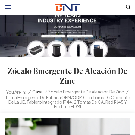
Zócalo Emergente De Aleación De
Zinc
/
Casa
/
Zócalo Emergente De Aleación De Zinc
/
You Are In:
Toma Emergente De Fábrica OEM/ODM Con Toma De Corriente
De La UE, Tablero Integrado IP44, 2 Tomas De CA, Red RJ45 Y
Enchufe HDMI