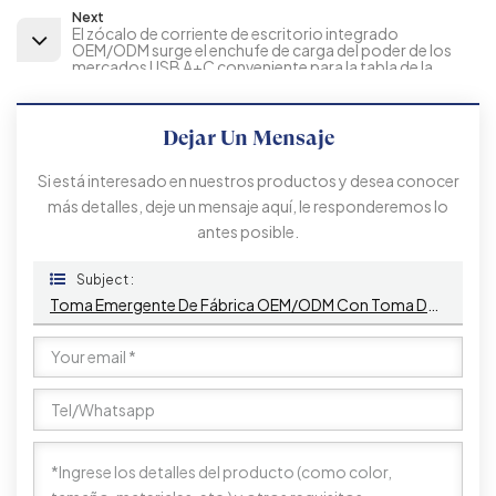
Next
El zócalo de corriente de escritorio integrado
OEM/ODM surge el enchufe de carga del poder de los
mercados USB A+C conveniente para la tabla de la
oficina
Dejar Un Mensaje
Si está interesado en nuestros productos y desea conocer
más detalles, deje un mensaje aquí, le responderemos lo
antes posible.
Subject :
Toma Emergente De Fábrica OEM/ODM Con Toma De Corriente De La UE, Tablero Integrado IP44, 2 Tomas De CA, Red RJ45 Y Enchufe HDMI