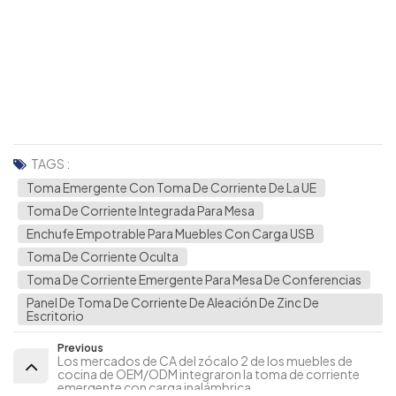
TAGS :
Toma Emergente Con Toma De Corriente De La UE
Toma De Corriente Integrada Para Mesa
Enchufe Empotrable Para Muebles Con Carga USB
Toma De Corriente Oculta
Toma De Corriente Emergente Para Mesa De Conferencias
Panel De Toma De Corriente De Aleación De Zinc De
Escritorio
Previous
Los mercados de CA del zócalo 2 de los muebles de
cocina de OEM/ODM integraron la toma de corriente
emergente con carga inalámbrica