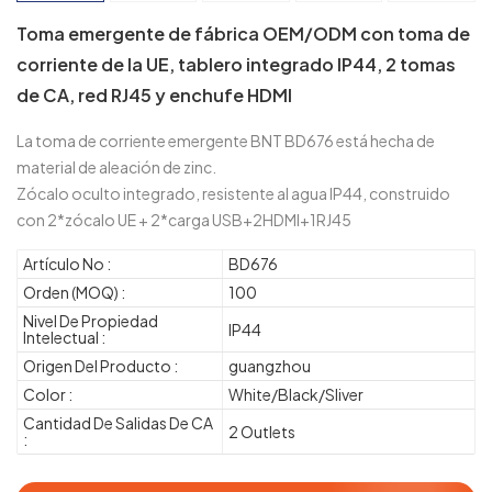
Toma emergente de fábrica OEM/ODM con toma de
corriente de la UE, tablero integrado IP44, 2 tomas
de CA, red RJ45 y enchufe HDMI
La toma de corriente emergente BNT BD676 está hecha de
material de aleación de zinc.
Zócalo oculto integrado, resistente al agua IP44, construido
con 2*zócalo UE + 2*carga USB+2HDMI+1RJ45
Artículo No :
BD676
Orden (MOQ) :
100
Nivel De Propiedad
IP44
Intelectual :
Origen Del Producto :
guangzhou
Color :
White/Black/Sliver
Cantidad De Salidas De CA
2 Outlets
: