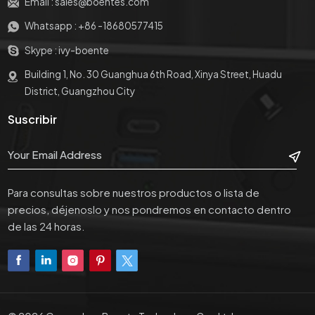
Email :
sales@boentes.com
para sostener el
plataforma de montaje
proyector.
para sostener el
Whatsapp :
+86 -18680577415
proyector.
Skype :
ivy-boente
Building 1, No. 30 Guanghua 6th Road, Xinya Street, Huadu
District, Guangzhou City
Suscribir
Para consultas sobre nuestros productos o lista de
precios, déjenoslo y nos pondremos en contacto dentro
de las 24 horas.