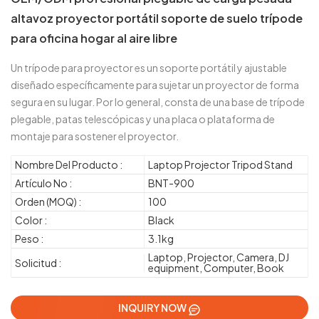
altavoz proyector portátil soporte de suelo trípode
para oficina hogar al aire libre
Un trípode para proyector es un soporte portátil y ajustable
diseñado específicamente para sujetar un proyector de forma
segura en su lugar. Por lo general, consta de una base de trípode
plegable, patas telescópicas y una placa o plataforma de
montaje para sostener el proyector.
Nombre Del Producto :
Laptop Projector Tripod Stand
Artículo No :
BNT-900
Orden (MOQ) :
100
Color :
Black
Peso :
3.1kg
Laptop, Projector, Camera, DJ
Solicitud :
equipment, Computer, Book
INQUIRY NOW