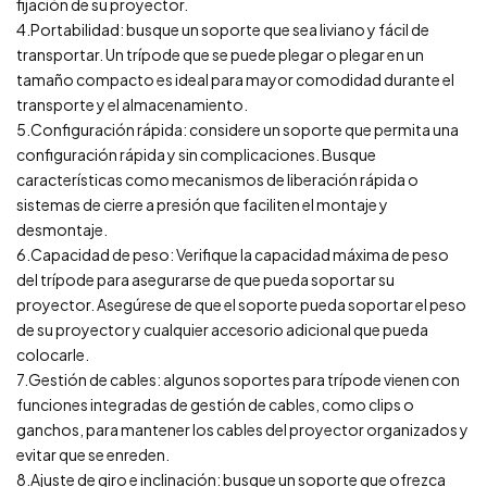
fijación de su proyector.
4.Portabilidad: busque un soporte que sea liviano y fácil de
transportar. Un trípode que se puede plegar o plegar en un
tamaño compacto es ideal para mayor comodidad durante el
transporte y el almacenamiento.
5.Configuración rápida: considere un soporte que permita una
configuración rápida y sin complicaciones. Busque
características como mecanismos de liberación rápida o
sistemas de cierre a presión que faciliten el montaje y
desmontaje.
6.Capacidad de peso: Verifique la capacidad máxima de peso
del trípode para asegurarse de que pueda soportar su
proyector. Asegúrese de que el soporte pueda soportar el peso
de su proyector y cualquier accesorio adicional que pueda
colocarle.
7.Gestión de cables: algunos soportes para trípode vienen con
funciones integradas de gestión de cables, como clips o
ganchos, para mantener los cables del proyector organizados y
evitar que se enreden.
8.Ajuste de giro e inclinación: busque un soporte que ofrezca