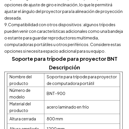
opciones de ajuste de giro e inclinación, lo que le permitirá
ajustar el ángulo del proyector para la alineación de proyección
deseada.
9.Compatibilidad con otros dispositivos: algunos trípodes
pueden venir con características adicionales como una bandeja
o estante para guardar reproductores multimedia,
computadoras portátiles u otros periféricos. Considere estas
opciones si necesita espacio adicional para su equipo.
Soporte para trípode para proyector BNT
Descripción
Nombre del
Soporte para trípode para proyector
producto
de computadora portátil
Número de
BNT-900
modelo
Material del
acero laminado en frío
producto
Altura cerrada
800 mm
Altura ampliada
1200 mm