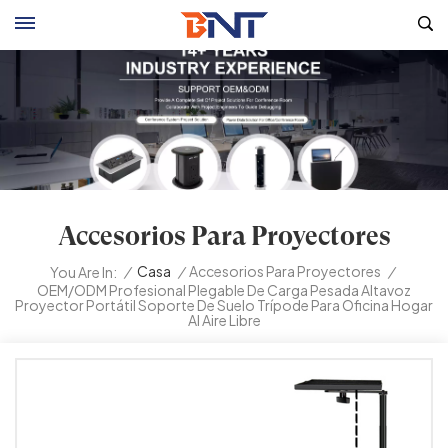
Accesorios Para Proyectores
/
Casa
/
Accesorios Para Proyectores
/
You Are In:
OEM/ODM Profesional Plegable De Carga Pesada Altavoz
Proyector Portátil Soporte De Suelo Trípode Para Oficina Hogar
Al Aire Libre