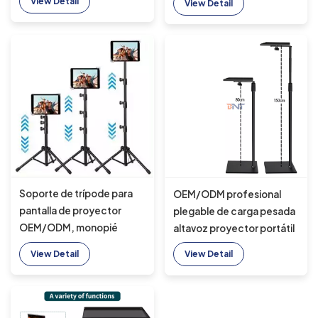
View Detail
View Detail
selfie, monopié, trípode
rescate, monopié para
de rescate de aluminio
selfies
Soporte de trípode para
OEM/ODM profesional
pantalla de proyector
plegable de carga pesada
OEM/ODM, monopié
altavoz proyector portátil
selfie de aluminio, trípode
soporte de suelo trípode
View Detail
View Detail
de rescate de aluminio
para oficina hogar al aire
para casa u oficina
libre