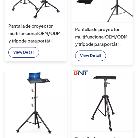
Pantalla de proyector
Pantalla de proyector
multifuncional OEM/ODM
multifuncional OEM/ODM
y trípode para portátil
y trípode para portátil,
soporte de trípode
soporte de aluminio para
View Detail
monopié selfie de aluminio
View Detail
selfie, monopié, trípode
con 3 ruedas
de rescate de aluminio con
3 ruedas