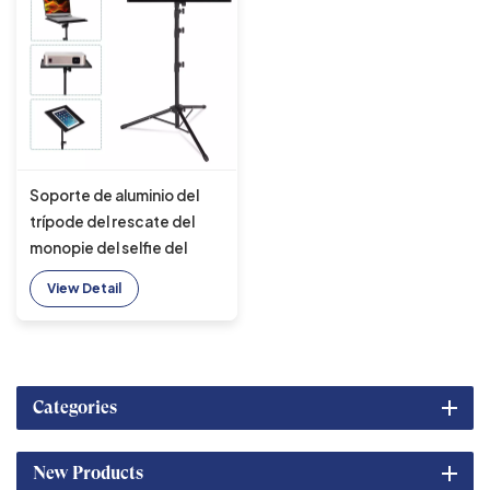
Soporte de aluminio del
trípode del rescate del
monopie del selfie del
soporte del trípode de la
View Detail
pantalla de proyector de
OEM/ODM
Categories
New Products