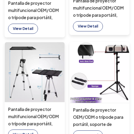
Pantalla de proyector
Pantalla de proyector
multifuncional OEM/ODM
multifuncional OEM/ODM
o trípode para portátil,
o trípode para portátil,
monopié para selfies de
soporte de aluminio para
View Detail
View Detail
aluminio, trípode de
selfie, monopié, trípode
rescate de aluminio con
de rescate de aluminio con
ruedas
3 ruedas
Pantalla de proyector
Pantalla de proyector
multifuncional OEM/ODM
OEM/ODM o trípode para
o trípode para portátil,
portátil, soporte de
soporte de aluminio para
aluminio para trípode de