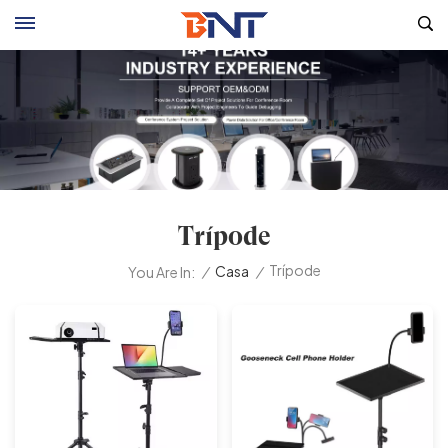
Trípode
Trípode
/
Casa
/
You Are In: