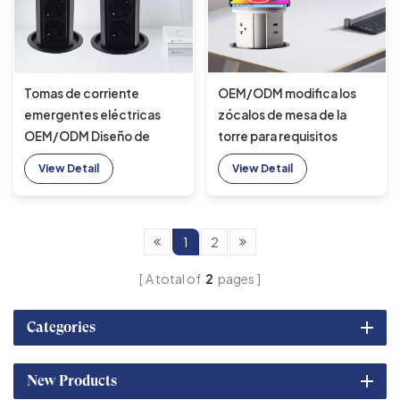
Tomas de corriente
OEM/ODM modifica los
emergentes eléctricas
zócalos de mesa de la
OEM/ODM Diseño de
torre para requisitos
doble cara 4 salidas de CA
particulares de los zócalos
View Detail
View Detail
con carga dual USB A+C y
de cocina emergentes
cargador inalámbrico para
motorizados con los
escritorio de oficina
zócalos de carga USB A+C
1
2
A total of
2
pages
Categories
New Products