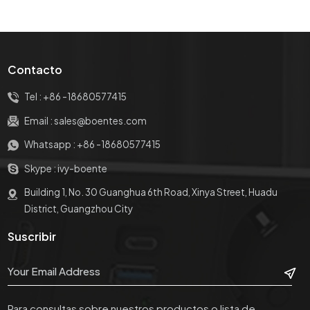
Contacto
Tel :
+86 -18680577415
Email :
sales@boentes.com
Whatsapp :
+86 -18680577415
Skype :
ivy-boente
Building 1, No. 30 Guanghua 6th Road, Xinya Street, Huadu
District, Guangzhou City
Suscribir
Para consultas sobre nuestros productos o lista de