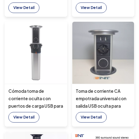
de aluminio con 4 salidas
inalámbrico y puertos USB
View Detail
View Detail
de CA y 2 puertos USB,
para escritorios de oficina
estándar IP44 para carga
Cómoda toma de
Toma de corriente CA
corriente oculta con
empotrada universal con
puertos de carga USB para
salida USB oculta para
escritorios de oficina
escritorios de oficina
View Detail
View Detail