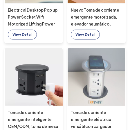
Nuevo Toma de corriente
Electrical Desktop Pop up
emergente motorizada,
Power Socket Wifi
elevador neumático,
Motorized Lifting Power
enchufe de escritorio
Outlet With Wireless
View Detail
View Detail
superior con carga rápida
Charging Hidden Tabletop
USB A + C 15W, carga
Socket
inalámbrica
Toma de corriente
Toma de corriente
emergente inteligente
emergente eléctrica
OEM/ODM, toma de mesa
versátil con cargador