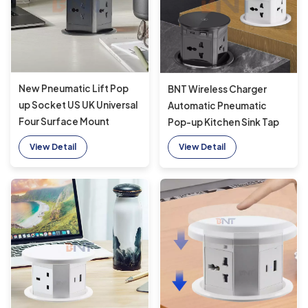
New Pneumatic Lift Pop
BNT Wireless Charger
up Socket US UK Universal
Automatic Pneumatic
Four Surface Mount
Pop-up Kitchen Sink Tap
Desktop Socket Top with
New Tabletop Design 4
View Detail
View Detail
15W Wireless Charging
Outlets Modern Automatic
Pop-up Socket