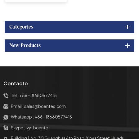
automática, toma de suelo
oculta
Categories
New Products
Contacto
Tel :
+86 -18680577415
Email :
sales@boentes.com
Whatsapp :
+86 -18680577415
Skype :
ivy-boente
Building 1, No. 30 Guanghua 6th Road, Xinya Street, Huadu