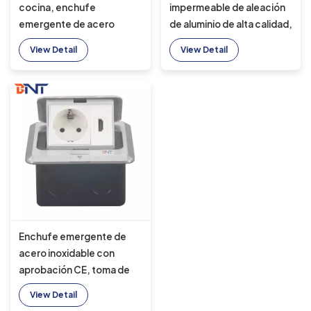
cocina, enchufe
impermeable de aleación
emergente de acero
de aluminio de alta calidad,
inoxidable estándar
enchufe eléctrico Pop
View Detail
View Detail
europeo de alta calidad
oculto de 16A con carga
nominal para Reino Unido,
EE. UU., UE, AU
Enchufe emergente de
acero inoxidable con
aprobación CE, toma de
corriente UE con tomas de
View Detail
CA con conexión a tierra