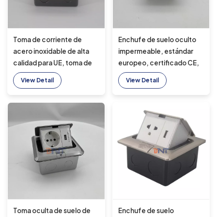
Toma de corriente de
Enchufe de suelo oculto
acero inoxidable de alta
impermeable, estándar
calidad para UE, toma de
europeo, certificado CE,
corriente de 16A,
emergente, para cocina
View Detail
View Detail
emergente oculta a
prueba de agua con 2
salidas de CA
Toma oculta de suelo de
Enchufe de suelo