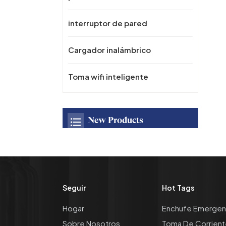
interruptor de pared
Cargador inalámbrico
Toma wifi inteligente
New Products
Toma de corriente
oculta emergente
empotrada de
escritorio OEM/ODM
Seguir
Hot Tags
con puerto USB, toma
de cocina de CA 16A
Panel de toma de
Hogar
Enchufe Emergen
con cargador
corriente de aleación
inalámbrico rápido
Sobre Nosotros
Toma De Corrient
de Zinc para escritorio