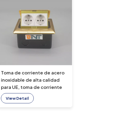
Toma de corriente de acero
inoxidable de alta calidad
para UE, toma de corriente
de 16A, emergente oculta a
View Detail
prueba de agua con 2 salidas
de CA