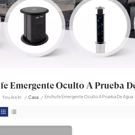
fe Emergente Oculto A Prueba D
Enchufe Emergente Oculto A Prueba De Agua
/
Casa
/
You Are In: