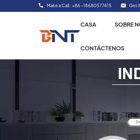
Make a Call :
+86 -18680577415
Get A
CASA
SOBRE 
CONTÁCTENOS