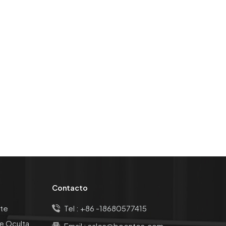
Contacto
te
Tel :
+86 -18680577415
e Oculta
Email :
sales@boentes.com