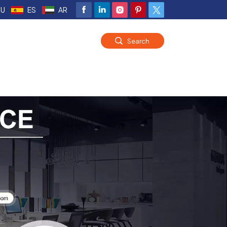
RU
ES
AR
Search