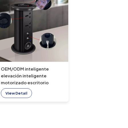
OEM/ODM inteligente
elevación inteligente
motorizado escritorio
emergente toma de
View Detail
corriente mesa de
conferencias toma de
corriente de cocina