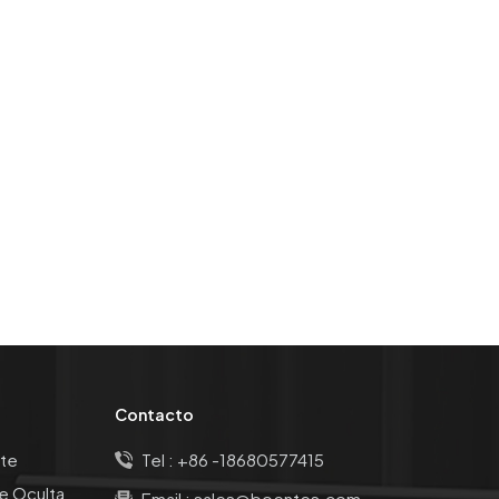
Contacto
te
Tel :
+86 -18680577415
e Oculta
Email :
sales@boentes.com