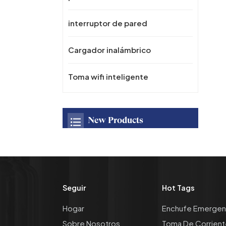
interruptor de pared
Cargador inalámbrico
Toma wifi inteligente
New Products
Toma de corriente
oculta emergente
empotrada de
escritorio OEM/ODM
Seguir
Hot Tags
con puerto USB, toma
de cocina de CA 16A
Panel de toma de
Hogar
Enchufe Emergen
con cargador
corriente de aleación
inalámbrico rápido
Sobre Nosotros
Toma De Corrient
de Zinc para escritorio