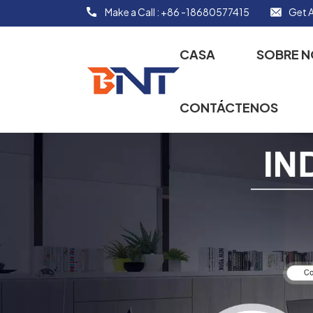
Make a Call :
+86 -18680577415
Get A
CASA
SOBRE 
CONTÁCTENOS