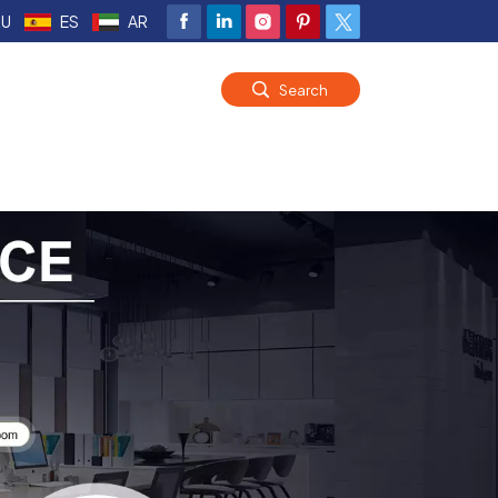
RU
ES
AR
Search